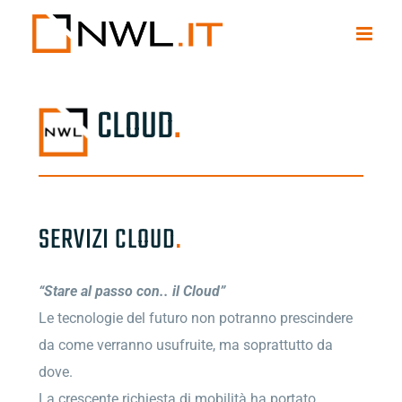
Salta
al
contenuto
CLOUD
.
SERVIZI CLOUD
.
“Stare al passo con.. il Cloud”
Le tecnologie del futuro non potranno prescindere
da come verranno usufruite, ma soprattutto da
dove.
La crescente richiesta di mobilità ha portato